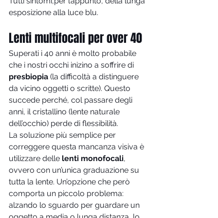
Tutti sintomi,per l’appunto, della lunga 
esposizione alla luce blu. 
Lenti multifocali per over 40
Superati i 40 anni è molto probabile 
che i nostri occhi inizino a soffrire di 
presbiopia
 (la difficoltà a distinguere 
da vicino oggetti o scritte). Questo 
succede perché, col passare degli 
anni, il cristallino (lente naturale 
dell’occhio) perde di flessibilità.
La soluzione più semplice per 
correggere questa mancanza visiva è 
utilizzare delle
 lenti monofocali
, 
ovvero con un’unica graduazione su 
tutta la lente. Un’opzione che però 
comporta un piccolo problema: 
alzando lo sguardo per guardare un 
oggetto a media o lunga distanza, lo 