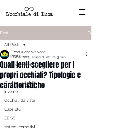
Post
All Posts
Produzione Webidoo
All Posts
2 mar 2023
Tempo di lettura: 3 min
Quali lenti scegliere per i
Lenti a contatto
propri occhiali? Tipologie e
Occhiali da sole
caratteristiche
Occhiali bambini
Inverno
Occhiali da vista
Luce Blu
ZEISS
sistemi correttivi