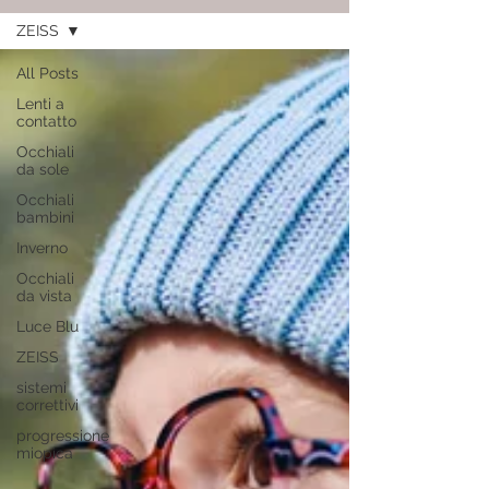
ZEISS
All Posts
Lenti a
contatto
Occhiali
da sole
Occhiali
bambini
Inverno
Occhiali
da vista
Luce Blu
ZEISS
sistemi
correttivi
progressione
miopica