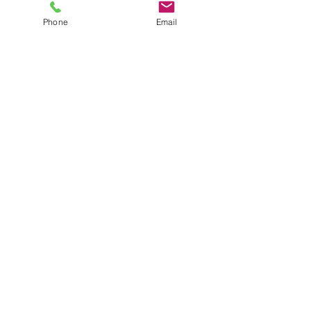
Phone
Email
Mostra tutti
Post recenti