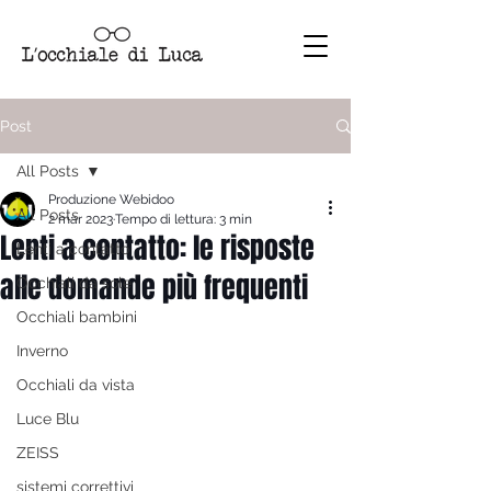
Post
All Posts
Produzione Webidoo
All Posts
2 mar 2023
Tempo di lettura: 3 min
Lenti a contatto: le risposte
Lenti a contatto
alle domande più frequenti
Occhiali da sole
Occhiali bambini
Inverno
Occhiali da vista
Luce Blu
ZEISS
sistemi correttivi